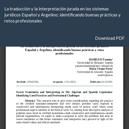
Return
La traducción y la interpretación jurada en los sistemas
to
jurídicos Español y Argelino; identificando buenas prácticas y
Article
retos profesionales
Details
Download
Download PDF