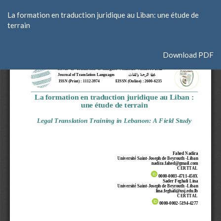
Return
La formation en traduction juridique au Liban: une étude de
to
terrain
Article
Details
Download
Download PDF