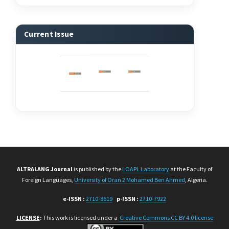
Current Issue
ALTRALANG Journal
is published by the
LOAPL Laboratory
at the Faculty of
Foreign Languages,
University of Oran 2 Mohamed Ben Ahmed
, Algeria.
e-ISSN :
2710-8619
p-ISSN :
2710-7922
LICENSE
:
This work is licensed under a
Creative Commons CC BY 4.0 license