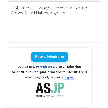
Mohamed CHAABANI,
Universität Sidi Bel
Abbes Djillali Liabés, Algerien
Make a Submission
Authors need to
register
with
ASJP (Algerian
Scientific Journal platform)
prior to submitting or, if
already registered, can simply
log in.