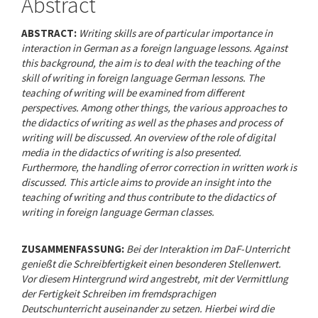
Content
Abstract
ABSTRACT:
Writing skills are of particular importance in
interaction in German as a foreign language lessons. Against
this background, the aim is to deal with the teaching of the
skill of writing in foreign language German lessons. The
teaching of writing will be examined from different
perspectives. Among other things, the various approaches to
the didactics of writing as well as the phases and process of
writing will be discussed. An overview of the role of digital
media in the didactics of writing is also presented.
Furthermore, the handling of error correction in written work is
discussed. This article aims to provide an insight into the
teaching of writing and thus contribute to the didactics of
writing in foreign language German classes.
ZUSAMMENFASSUNG:
Bei der Interaktion im DaF-Unterricht
genießt die Schreibfertigkeit einen besonderen Stellenwert.
Vor diesem Hintergrund wird angestrebt, mit der Vermittlung
der Fertigkeit Schreiben im fremdsprachigen
Deutschunterricht auseinander zu setzen. Hierbei wird die