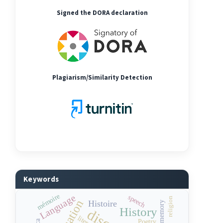
Signed the DORA declaration
Plagiarism/Similarity Detection
Keywords
mémoire
Language
speech
religion
Histoire
memory
History
Poetry