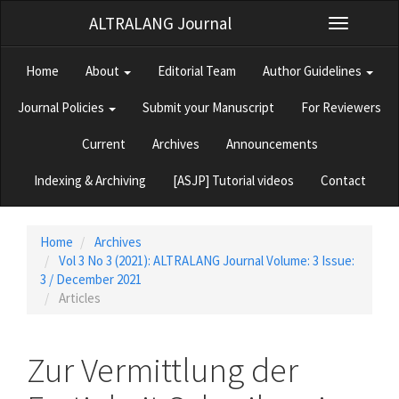
Quick
ALTRALANG Journal
Toggle
jump
navigation
to
page
Home
About
Editorial Team
Author Guidelines
content
Main
Journal Policies
Submit your Manuscript
For Reviewers
Navigation
Main
Current
Archives
Announcements
Content
Sidebar
Indexing & Archiving
[ASJP] Tutorial videos
Contact
Home
Archives
Vol 3 No 3 (2021): ALTRALANG Journal Volume: 3 Issue:
3 / December 2021
Articles
Zur Vermittlung der