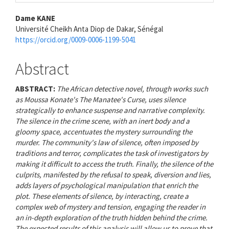
Main
Dame KANE
Université Cheikh Anta Diop de Dakar, Sénégal
Article
https://orcid.org/0009-0006-1199-5041
Content
Abstract
ABSTRACT:
The African detective novel, through works such
as Moussa Konate's The Manatee's Curse, uses silence
strategically to enhance suspense and narrative complexity.
The silence in the crime scene, with an inert body and a
gloomy space, accentuates the mystery surrounding the
murder. The community's law of silence, often imposed by
traditions and terror, complicates the task of investigators by
making it difficult to access the truth. Finally, the silence of the
culprits, manifested by the refusal to speak, diversion and lies,
adds layers of psychological manipulation that enrich the
plot. These elements of silence, by interacting, create a
complex web of mystery and tension, engaging the reader in
an in-depth exploration of the truth hidden behind the crime.
The expected results of this analysis will allow us to prove that