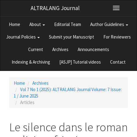
Quick
ALTRALANG Journal
Toggle
jump
navigation
to
page
Home
About
Editorial Team
Author Guidelines
content
Main
Journal Policies
Submit your Manuscript
For Reviewers
Navigation
Main
Current
Archives
Announcements
Content
Sidebar
Indexing & Archiving
[ASJP] Tutorial videos
Contact
Home
Archives
Vol 7 No 1 (2025): ALTRALANG Journal Volume: 7 Issue:
1 / June 2025
Articles
Le silence dans le roman