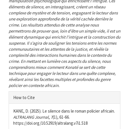
manipulation psychologique qui enrichissent l’intrigue. Ces
éléments de silence, en interagissant, créent un réseau
complexe de mystère et de tension, engageant le lecteur dans
une exploration approfondie de la vérité cachée derrière le
crime. Les résultats attendus de cette analyse nous
permettrons de prouver que, loin d'être un simple vide, il est un
élément dynamique qui enrichit l'intrigue et la construction du
suspense. Il s’agira de souligner les tensions entre les normes
communautaires et les attentes de la justice, et révèle la
complexité des interactions humaines dans le contexte du
crime. En mettant en lumière ces aspects du silence, nous
comprendrons mieux comment Konaté se sert de cette
technique pour engager le lecteur dans une quête complexe,
révélant ainsi les facettes multiples et profondes du genre
policier en contexte africain.
Article
How to Cite
Details
KANE, D. (2025). Le silence dans le roman policier africain.
ALTRALANG Journal
,
7
(1), 61-66.
https://doi.org/10.52919/altralang.v7i1.518