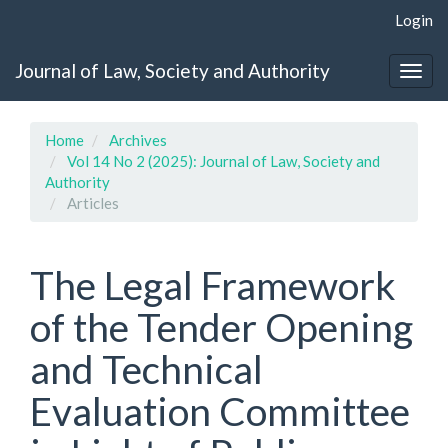
Quick
Login
jump
to
Journal of Law, Society and Authority
page
Togg
content
navig
Main
Navigation
Home
Archives
Main
Vol 14 No 2 (2025): Journal of Law, Society and
Content
Authority
Sidebar
Articles
The Legal Framework
of the Tender Opening
and Technical
Evaluation Committee