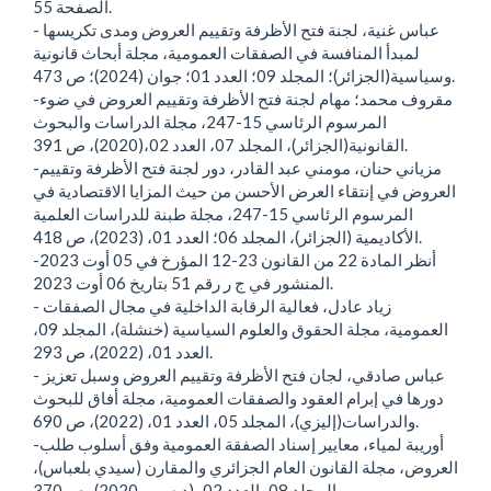
الصفحة 55.
- عباس غنية، لجنة فتح الأظرفة وتقييم العروض ومدى تكريسها
لمبدأ المنافسة في الصفقات العمومية، مجلة أبحاث قانونية
وسياسية(الجزائر)؛ المجلد 09؛ العدد 01؛ جوان (2024)؛ ص 473.
-مقروف محمد؛ مهام لجنة فتح الأظرفة وتقييم العروض في ضوء
المرسوم الرئاسي 15-247، مجلة الدراسات والبحوث
القانونية(الجزائر)، المجلد 07، العدد 02،(2020)، ص 391.
-مزياني حنان، مومني عبد القادر، دور لجنة فتح الأظرفة وتقييم
العروض في إنتقاء العرض الأحسن من حيث المزايا الاقتصادية في
المرسوم الرئاسي 15-247، مجلة طبنة للدراسات العلمية
الأكاديمية (الجزائر)، المجلد 06؛ العدد 01، (2023)، ص 418.
-أنظر المادة 22 من القانون 23-12 المؤرخ في 05 أوت 2023
المنشور في ج ر رقم 51 بتاريخ 06 أوت 2023.
- زياد عادل، فعالية الرقابة الداخلية في مجال الصفقات
العمومية، مجلة الحقوق والعلوم السياسية (خنشلة)، المجلد 09،
العدد 01، (2022)، ص 293.
- عباس صادقي، لجان فتح الأظرفة وتقييم العروض وسبل تعزيز
دورها في إبرام العقود والصفقات العمومية، مجلة أفاق للبحوث
والدراسات(إليزي)، المجلد 05، العدد 01، (2022)، ص 690.
-أوريبة لمياء، معايير إسناد الصفقة العمومية وفق أسلوب طلب
العروض، مجلة القانون العام الجزائري والمقارن (سيدي بلعباس)،
المجلد 08، العدد 02، (ديسمبر2020)، ص 370.