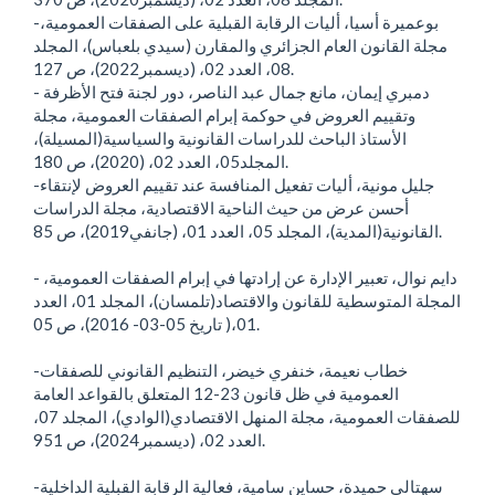
-بوعميرة أسيا، أليات الرقابة القبلية على الصفقات العمومية،
مجلة القانون العام الجزائري والمقارن (سيدي بلعباس)، المجلد
08، العدد 02، (ديسمبر2022)، ص 127.
- دمبري إيمان، مانع جمال عبد الناصر، دور لجنة فتح الأظرفة
وتقييم العروض في حوكمة إبرام الصفقات العمومية، مجلة
الأستاذ الباحث للدراسات القانونية والسياسية(المسيلة)،
المجلد05، العدد 02، (2020)، ص 180.
-جليل مونية، أليات تفعيل المنافسة عند تقييم العروض لإنتقاء
أحسن عرض من حيث الناحية الاقتصادية، مجلة الدراسات
القانونية(المدية)، المجلد 05، العدد 01، (جانفي2019)، ص 85.
- دايم نوال، تعبير الإدارة عن إرادتها في إبرام الصفقات العمومية،
المجلة المتوسطية للقانون والاقتصاد(تلمسان)، المجلد 01، العدد
01،( تاريخ 05-03- 2016)، ص 05.
-خطاب نعيمة، خنفري خيضر، التنظيم القانوني للصفقات
العمومية في ظل قانون 23-12 المتعلق بالقواعد العامة
للصفقات العمومية، مجلة المنهل الاقتصادي(الوادي)، المجلد 07،
العدد 02، (ديسمبر2024)، ص 951.
-سهتالي حميدة، حساين سامية، فعالية الرقابة القبلية الداخلية